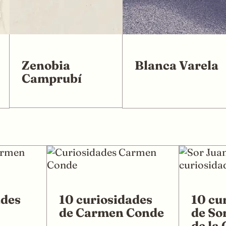
Zenobia
Blanca Varela
Camprubí
ades
10 curiosidades
10 cu
de Carmen Conde
de So
de la