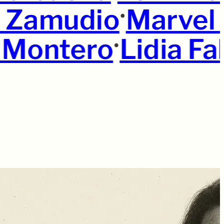
•
a Zamudio
Marvel
•
 Montero
Lidia Fa