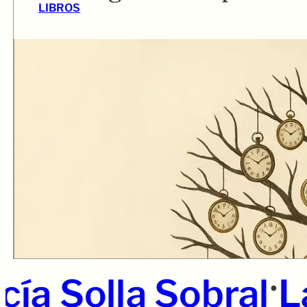
LIBROS
•
ía Solla Sobral
La