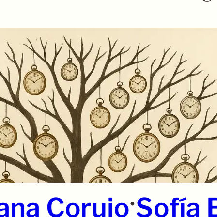
•
na Corujo
Sofía 