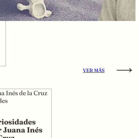
VER MÁS
riosidades
r Juana Inés
 Cruz