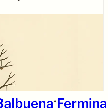
•
Balbuena
Fermina 