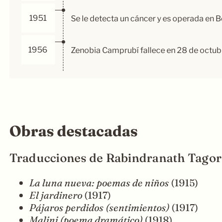
1951
Se le detecta un cáncer y es operada en B
1956
Zenobia Camprubí fallece en 28 de octubr
Obras destacadas
Traducciones de Rabindranath Tagor
La luna nueva: poemas de niños
(1915)
El jardinero
(1917)
Pájaros perdidos (sentimientos)
(1917)
Malini (poema dramático)
(1918)