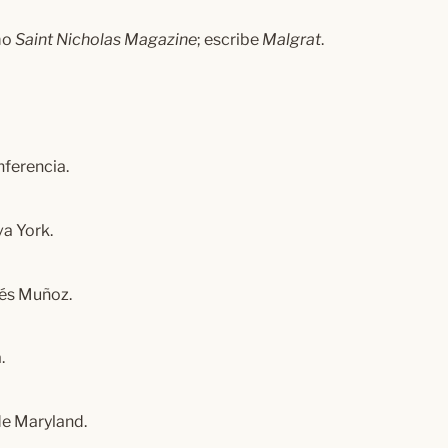
mo
Saint Nicholas Magazine
; escribe
Malgrat
.
ferencia.
a York.
nés Muñoz.
.
de Maryland.