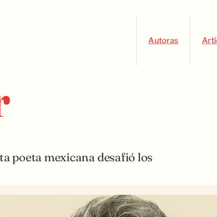
Autoras
Art
r
a poeta mexicana desafió los