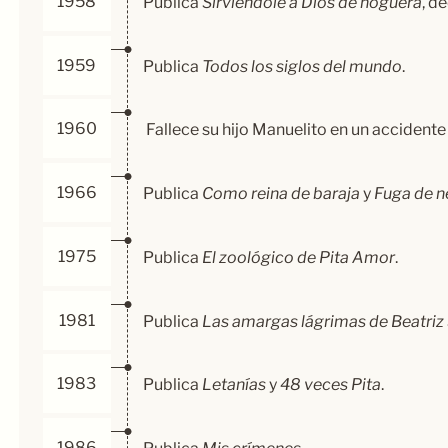
1958
Publica
Sirviéndole a Dios de hoguera
, d
1959
Publica
Todos los siglos del mundo
.
1960
Fallece su hijo Manuelito en un accidente
1966
Publica
Como reina de baraja
y
Fuga de n
1975
Publica
El zoológico de Pita Amor
.
1981
Publica
Las amargas lágrimas de Beatriz
1983
Publica
Letanías
y
48 veces Pita
.
1986