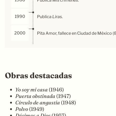
Publica
Mis crímenes
.
1990
Publica
Liras
.
2000
Pita Amor, fallece en Ciudad de México (8
Obras destacadas
Yo soy mi casa
(1946)
Puerta obstinada
(1947)
Círculo de angustia
(1948)
Polvo
(1949)
Décimas a Dios
(1953)