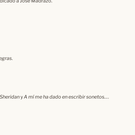
edicado a José Madrazo.
egras
.
 Sheridan
y
A mí me ha dado en escribir sonetos…
.