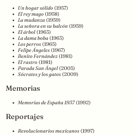
Un hogar sólido
(1957)
El rey mago
(1958)
La mudanza
(1959)
La señora en su balcón
(1959)
El árbol
(1963)
La dama boba
(1963)
Los perros
(1965)
Felipe Ángeles
(1967)
Benito Fernández
(1981)
El rastro
(1981)
Parada San Ángel
(2005)
Sócrates y los gatos
(2009)
Memorias
Memorias de España 1937
(1992)
Reportajes
Revolucionarios mexicanos
(1997)