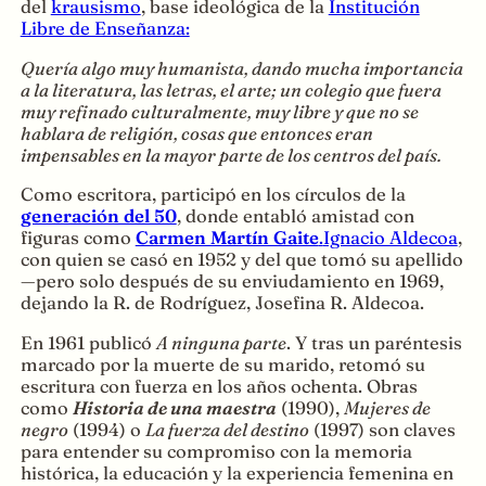
del
krausismo
, base ideológica de la
Institución
Libre de Enseñanza:
Quería algo muy humanista, dando mucha importancia
a la literatura, las letras, el arte; un colegio que fuera
muy refinado culturalmente, muy libre y que no se
hablara de religión, cosas que entonces eran
impensables en la mayor parte de los centros del país.
Como escritora, participó en los círculos de la
generación del 50
, donde entabló amistad con
figuras como
Carmen Martín Gaite
.
Ignacio Aldecoa
,
con quien se casó en 1952 y del que tomó su apellido
—pero solo después de su enviudamiento en 1969,
dejando la R. de Rodríguez, Josefina R. Aldecoa.
En 1961 publicó
A ninguna parte
. Y tras un paréntesis
marcado por la muerte de su marido, retomó su
escritura con fuerza en los años ochenta. Obras
como
Historia de una maestra
(1990),
Mujeres de
negro
(1994) o
La fuerza del destino
(1997) son claves
para entender su compromiso con la memoria
histórica, la educación y la experiencia femenina en