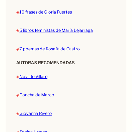
◈
10 frases de Gloria Fuertes
◈
5 libros feministas de María Lejárraga
◈
7 poemas de Rosalía de Castro
AUTORAS RECOMENDADAS
◈
Nola de Villaré
◈
Concha de Marco
◈
Giovanna Rivero
◈
Sabina Urraca