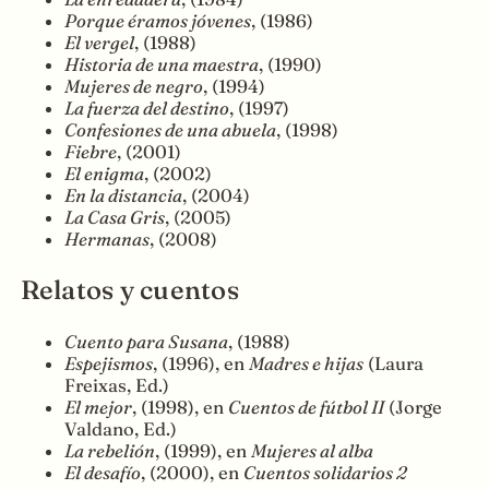
Porque éramos jóvenes
, (1986)
El vergel
, (1988)
Historia de una maestra
, (1990)
Mujeres de negro
, (1994)
La fuerza del destino
, (1997)
Confesiones de una abuela
, (1998)
Fiebre
, (2001)
El enigma
, (2002)
En la distancia
, (2004)
La Casa Gris
, (2005)
Hermanas
, (2008)
Relatos y cuentos
Cuento para Susana
, (1988)
Espejismos
, (1996), en
Madres e hijas
(Laura
Freixas, Ed.)
El mejor
, (1998), en
Cuentos de fútbol II
(Jorge
Valdano, Ed.)
La rebelión
, (1999), en
Mujeres al alba
El desafío
, (2000), en
Cuentos solidarios 2