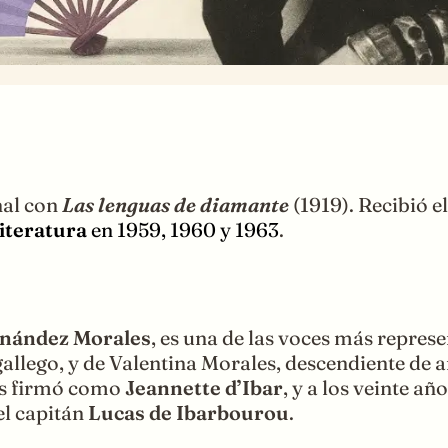
nal con
Las lenguas de diamante
(1919). Recibió 
Literatura
en 1959, 1960 y 1963
.
rnández Morales
, es una de las voces más represe
 gallego, y de Valentina Morales, descendiente d
los firmó como
Jeannette d’Ibar
, y a los veinte a
 el capitán
Lucas de Ibarbourou
.