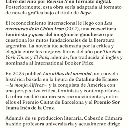
Libro del Año por
Revista Ñ
en formato digital.
Posteriormente, esta obra sería adaptada al formato
de novela gráfica bajo el título de
Beya
.
El reconocimiento internacional le llegó con
Las
aventuras de la China Iron
(2017), una
reescritura
feminista y
queer
del imaginario gauchesco
que
cuestiona los mitos fundacionales de la literatura
argentina. La novela fue aclamada por la crítica y
elegida entre los mejores libros del año por
The New
York Times
y
El País
; además, fue traducida al inglés y
nominada al International Booker Prize.
En 2023 publicó
Las niñas del naranjel
, una novela
histórica basada en la figura de
Catalina de Erauso
—
la monja Alférez
— y la conquista de América con
una perspectiva crítica, feminista y contemporánea.
La obra recibió numerosos reconocimientos, entre
ellos el Premio Ciutat de Barcelona y el
Premio Sor
Juana Inés de la Cruz
.
Además de su producción literaria, Cabezón Cámara
ha sido profesora universitaria y actualmente dirige